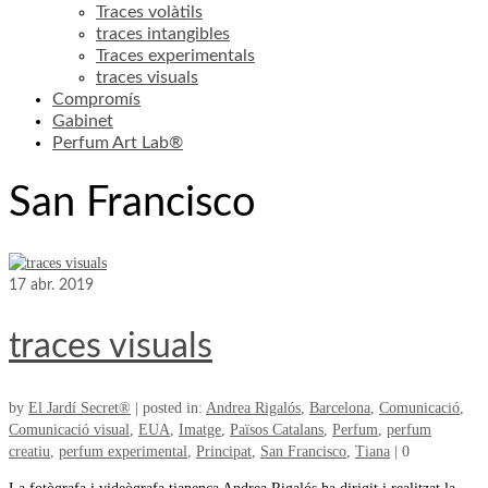
Traces volàtils
traces intangibles
Traces experimentals
traces visuals
Compromís
Gabinet
Perfum Art Lab®
San Francisco
17
abr. 2019
traces visuals
by
El Jardí Secret®
|
posted in:
Andrea Rigalós
,
Barcelona
,
Comunicació
,
Comunicació visual
,
EUA
,
Imatge
,
Països Catalans
,
Perfum
,
perfum
creatiu
,
perfum experimental
,
Principat
,
San Francisco
,
Tiana
|
0