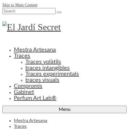
Skip to Main Content
Search
for:
Mestra Artesana
Traces
Traces volàtils
traces intangibles
Traces experimentals
traces visuals
Compromís
Gabinet
Perfum Art Lab®
Menu
Mestra Artesana
Traces